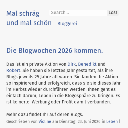
Skip
to
Mal schräg
Los!
content
und mal schön
Bloggerei
Die Blogwochen 2026 kommen.
Das ist ein private Aktion von
Dirk
,
Benedikt
und
Robert
. Sie haben sie letztes Jahr gestartet, als ihre
Blogs jeweils 25 Jahre alt waren. Sie fanden die Aktion
so inspirierend und erfolgreich, dass sie sie dieses Jahr
im Herbst wieder durchführen werden. Ihnen geht es
einfach darum, Leben in die Blogosphäre zu bringen. Es
ist keinerlei Werbung oder Profit damit verbunden.
Mehr dazu findet Ihr auf deren Blogs.
Kategorien:
Geschrieben von
Violine
am
Dienstag, 23. Juni 2026
in
Leben
|