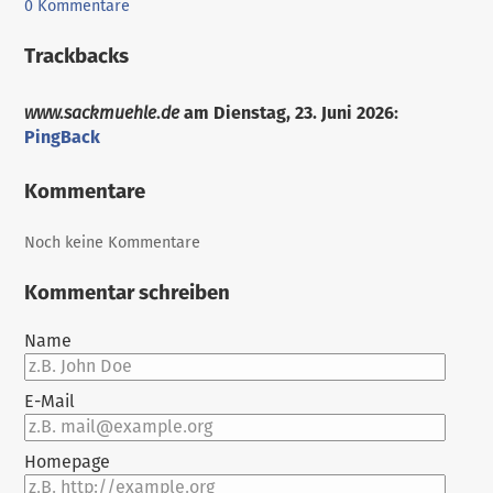
0 Kommentare
Trackbacks
www.sackmuehle.de
am
Dienstag, 23. Juni 2026
:
PingBack
Die
Kommentare
Anzeige
des
Inhaltes
Noch keine Kommentare
dieses
Trackbacks
Kommentar schreiben
ist
leider
Name
nicht
möglich.
E-Mail
Homepage