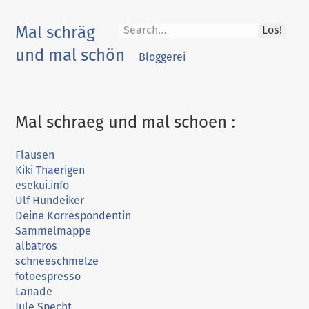
Skip
to
Mal schräg
Los!
content
und mal schön
Bloggerei
Mal schraeg und mal schoen :
Flausen
Kiki Thaerigen
esekui.info
Ulf Hundeiker
Deine Korrespondentin
Sammelmappe
albatros
schneeschmelze
fotoespresso
Lanade
Jule Specht