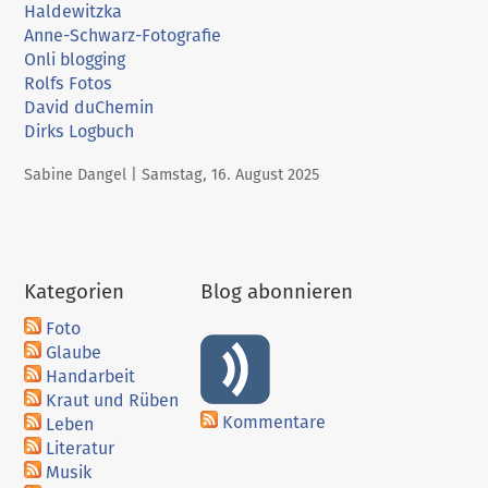
Haldewitzka
Anne-Schwarz-Fotografie
Onli blogging
Rolfs Fotos
David duChemin
Dirks Logbuch
Geschrieben
am
Sabine Dangel |
Samstag, 16. August 2025
von
Kategorien
Blog abonnieren
Foto
Glaube
Handarbeit
Kraut und Rüben
Kommentare
Leben
Literatur
Musik